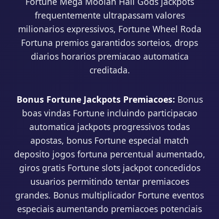
Fortune Mega Moolah Hall Gods jackpots
frequentemente ultrapassam valores
milionarios expressivos, Fortune Wheel Roda
Fortuna premios garantidos sorteios, drops
diarios horarios premiacao automatica
creditada.
Bonus Fortune Jackpots Premiacoes:
Bonus
boas vindas Fortune incluindo participacao
automatica jackpots progressivos todas
apostas, bonus Fortune especial match
deposito jogos fortuna percentual aumentado,
giros gratis Fortune slots jackpot concedidos
usuarios permitindo tentar premiacoes
grandes. Bonus multiplicador Fortune eventos
especiais aumentando premiacoes potenciais