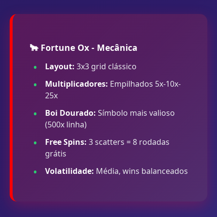
🐂 Fortune Ox - Mecânica
Layout:
3x3 grid clássico
Multiplicadores:
Empilhados 5x-10x-
25x
Boi Dourado:
Símbolo mais valioso
(500x linha)
Free Spins:
3 scatters = 8 rodadas
grátis
Volatilidade:
Média, wins balanceados