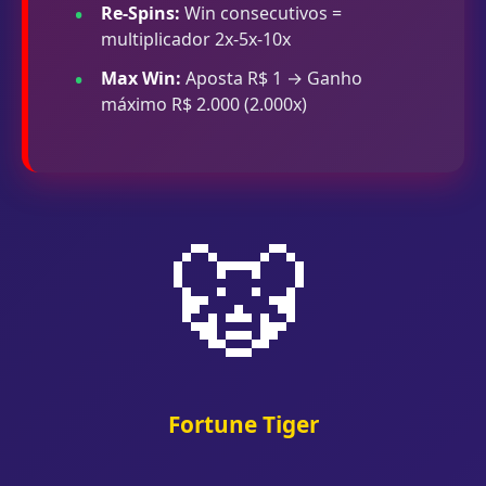
Re-Spins:
Win consecutivos =
multiplicador 2x-5x-10x
Max Win:
Aposta R$ 1 → Ganho
máximo R$ 2.000 (2.000x)
🐯
Fortune Tiger