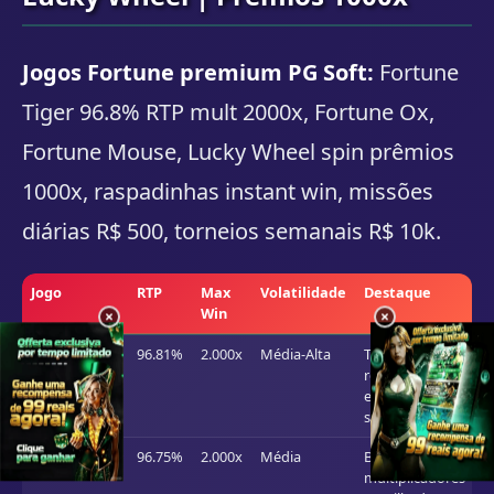
Jogos Fortune premium PG Soft:
Fortune
Tiger 96.8% RTP mult 2000x, Fortune Ox,
Fortune Mouse, Lucky Wheel spin prêmios
1000x, raspadinhas instant win, missões
diárias R$ 500, torneios semanais R$ 10k.
Jogo
RTP
Max
Volatilidade
Destaque
Win
×
×
Fortune
96.81%
2.000x
Média-Alta
Tigre dourado,
Tiger
re-spins, wilds
expandindo,
símbolo scatter
Fortune Ox
96.75%
2.000x
Média
Boi sorte,
multiplicadores