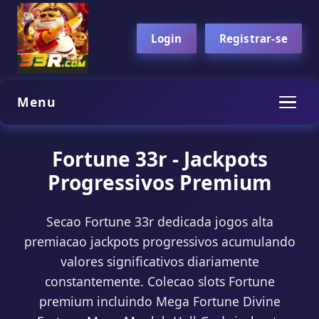
Login
Registrar-se
Menu
Fortune 33r - Jackpots
Progressivos Premium
Secao Fortune 33r dedicada jogos alta
premiacao jackpots progressivos acumulando
valores significativos diariamente
constantemente. Colecao slots Fortune
premium incluindo Mega Fortune Divine